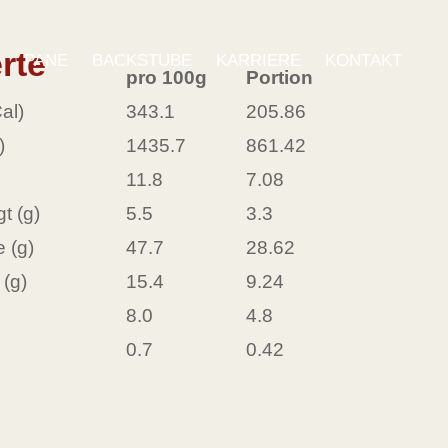
rte
E
PANE
BACKSTUBE
KARRIERE
KONTAKT
pro 100g
Portion
al)
343.1
205.86
)
1435.7
861.42
11.8
7.08
t (g)
5.5
3.3
 (g)
47.7
28.62
(g)
15.4
9.24
8.0
4.8
0.7
0.42