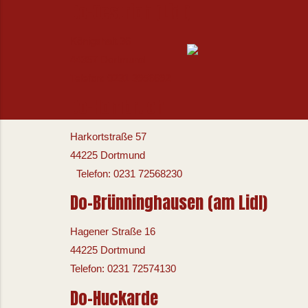
Do-Oestrich (Lidl)
Königshalt 36
44357 Dortmund
Telefon: 0231 3956692
Do-Hombruch
Harkortstraße 57
44225 Dortmund
Telefon: 0231 72568230
Do-Brünninghausen (am Lidl)
Hagener Straße 16
44225 Dortmund
Telefon: 0231 72574130
Do-Huckarde