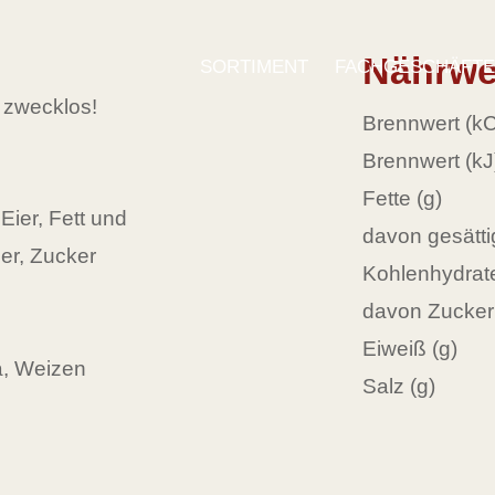
Nährwe
SORTIMENT
FACHGESCHÄFT
 zwecklos!
Brennwert (kC
Brennwert (kJ
Fette (g)
ier, Fett und
davon gesättig
er, Zucker
Kohlenhydrate
davon Zucker 
Eiweiß (g)
ja, Weizen
Salz (g)