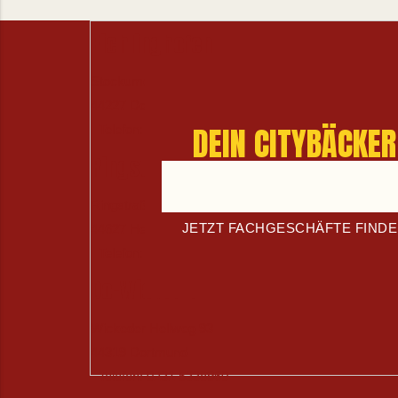
Eichlinghofen
Stockumerstr. 441
44227 Dortmund
DEIN CITYBÄCKER
Telefon: 0231 44425453
Ringstraße (am Netto)
Ringstraße 190
JETZT FACHGESCHÄFTE FIND
44627 Herne
Telefon: 02323 9293282
Do-Wickede
Wickeder Hellweg 93
44319 Dortmund
Telefon: 0231 5338960