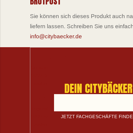
BROTPOST
Sie können sich dieses Produkt auch n
liefern lassen. Schreiben Sie uns einfac
info@citybaecker.de
Eichlinghofen
Stockumerstr. 441
44227 Dortmund
DEIN CITYBÄCKER
Telefon: 0231 44425453
Ringstraße (am Netto)
Ringstraße 190
JETZT FACHGESCHÄFTE FIND
44627 Herne
Telefon: 02323 9293282