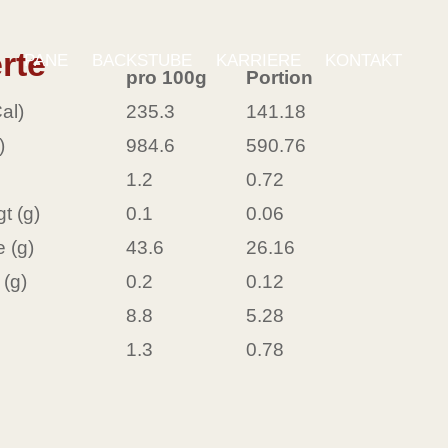
rte
E
PANE
BACKSTUBE
KARRIERE
KONTAKT
pro 100g
Portion
al)
235.3
141.18
)
984.6
590.76
1.2
0.72
t (g)
0.1
0.06
 (g)
43.6
26.16
(g)
0.2
0.12
8.8
5.28
1.3
0.78