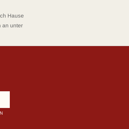
ach Hause
h an unter
EN