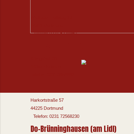
Do-Wickede
Wickeder Hellweg 93
44319 Dortmund
Telefon: 0231 5338960
Do-Oestrich (Lidl)
Königshalt 36
44357 Dortmund
Telefon: 0231 3956692
Do-Hombruch
Harkortstraße 57
44225 Dortmund
Telefon: 0231 72568230
Do-Brünninghausen (am Lidl)