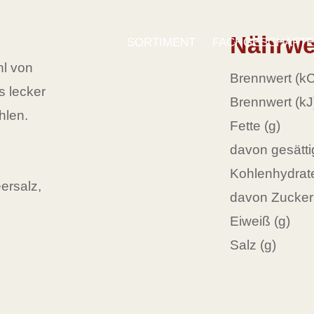
Nährwe
SORTIMENT
FACHGESCHÄFT
hl von
Brennwert (kC
s lecker
Brennwert (kJ
hlen.
Fette (g)
davon gesättig
Kohlenhydrate
ersalz,
davon Zucker 
Eiweiß (g)
Salz (g)